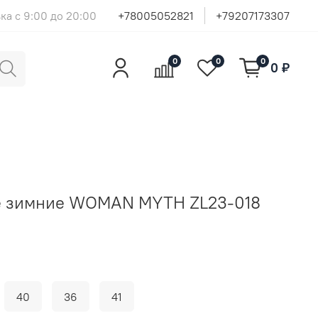
ка с 9:00 до 20:00
+78005052821
+79207173307
0
0
0
0 ₽
е зимние WOMAN MYTH ZL23-018
40
36
41