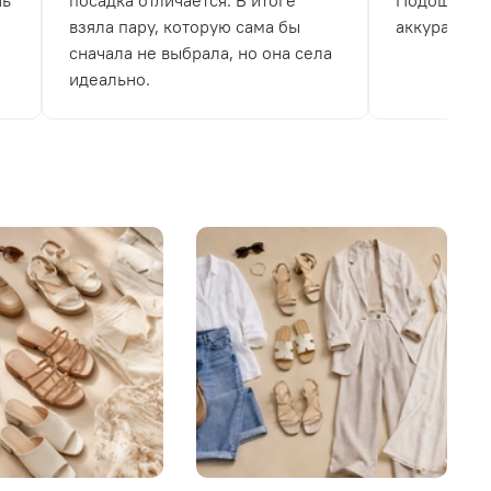
нь
посадка отличается. В итоге
Подошва не
взяла пару, которую сама бы
аккуратно.
сначала не выбрала, но она села
идеально.