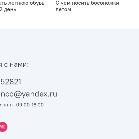
ать летнюю обувь
С чем носить босоножки
й день
летом
я с нами:
52821
ianco@yandex.ru
:
пн-пт 09:00-18:00