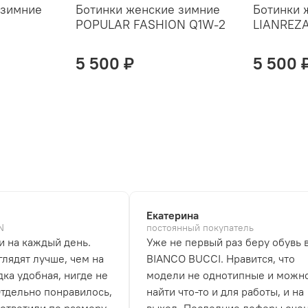
 зимние
Ботинки женские зимние
Ботинки 
POPULAR FASHION Q1W-2
LIANREZA
5 500 ₽
5 500 
Екатерина
N
постоянный покупатель
и на каждый день.
Уже не первый раз беру обувь 
лядят лучше, чем на
BIANCO BUCCI. Нравится, что
дка удобная, нигде не
модели не однотипные и можн
Отдельно понравилось,
найти что-то и для работы, и на