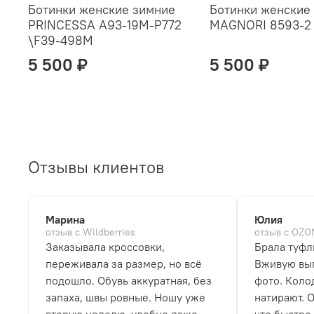
Ботинки женские зимние
Ботинки женские
PRINCESSA A93-19M-P772
MAGNORI 8593-2
\F39-498M
5 500 ₽
5 500 ₽
Отзывы клиентов
Марина
Юлия
отзыв с Wildberries
отзыв с OZO
Заказывала кроссовки,
Брала туфл
переживала за размер, но всё
Вживую выг
подошло. Обувь аккуратная, без
фото. Коло
запаха, швы ровные. Ношу уже
натирают. 