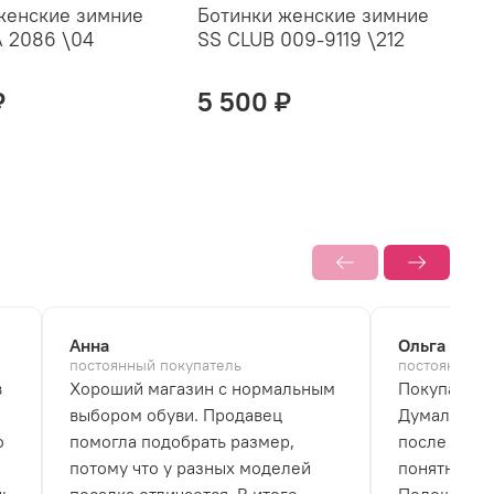
женские зимние
Ботинки женские зимние
Б
 2086 \04
SS CLUB 009-9119 \212
C
₽
5 500 ₽
Анна
Ольга
постоянный покупатель
постоянный 
в
Хороший магазин с нормальным
Покупала б
выбором обуви. Продавец
Думала, что
о
помогла подобрать размер,
после перв
потому что у разных моделей
понятно, чт