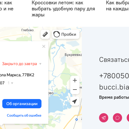
: как
Кроссовки летом: как
Как выбр
о и не
выбрать удобную пару для
на кажды
жары
Связатьс
+780050
bucci.b
Время работы