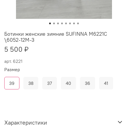
Ботинки женские зимние SUFINNA M6221C
\6052-12M-3
5 500 ₽
арт.
6221
Размер
39
38
37
40
36
41
Характеристики