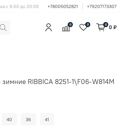
ка с 9:00 до 20:00
+78005052821
+79207173307
0
0
0
0 ₽
 зимние RIBBICA 8251-1\F06-W814M
40
36
41