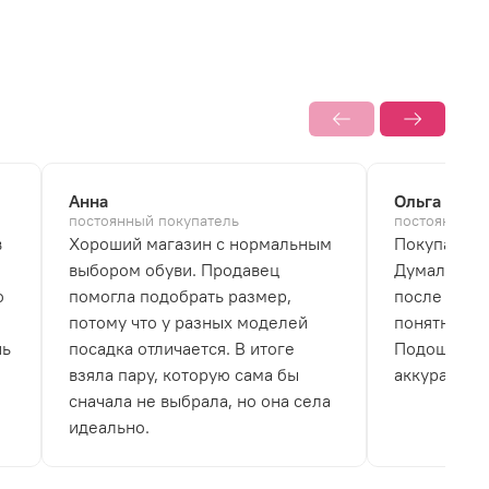
Анна
Ольга
постоянный покупатель
постоянный 
в
Хороший магазин с нормальным
Покупала б
выбором обуви. Продавец
Думала, что
о
помогла подобрать размер,
после перв
потому что у разных моделей
понятно, чт
нь
посадка отличается. В итоге
Подошва не
взяла пару, которую сама бы
аккуратно.
сначала не выбрала, но она села
идеально.