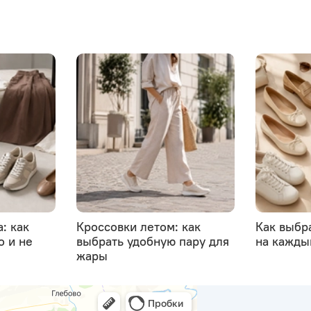
: как
Кроссовки летом: как
Как выбр
о и не
выбрать удобную пару для
на кажды
жары