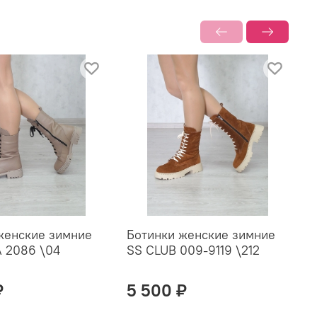
женские зимние
Ботинки женские зимние
Б
 2086 \04
SS CLUB 009-9119 \212
C
₽
5 500 ₽