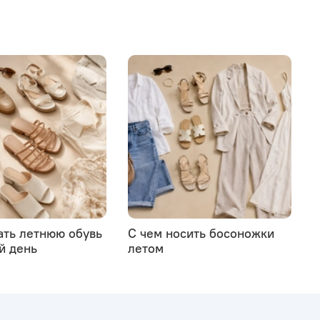
ать летнюю обувь
С чем носить босоножки
й день
летом