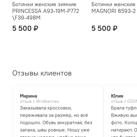
Ботинки женские зимние
Ботинки женские
PRINCESSA A93-19M-P772
MAGNORI 8593-2
\F39-498M
5 500 ₽
5 500 ₽
Отзывы клиентов
Марина
Юлия
отзыв с Wildberries
отзыв с OZO
Заказывала кроссовки,
Брала туфл
переживала за размер, но всё
Вживую выг
подошло. Обувь аккуратная, без
фото. Коло
запаха, швы ровные. Ношу уже
натирают. 