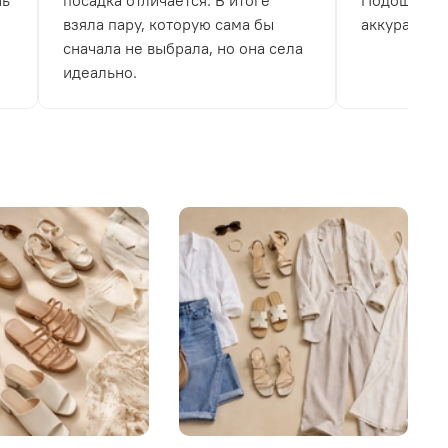
нь
посадка отличается. В итоге
Подошва не
взяла пару, которую сама бы
аккуратно.
сначала не выбрала, но она села
идеально.