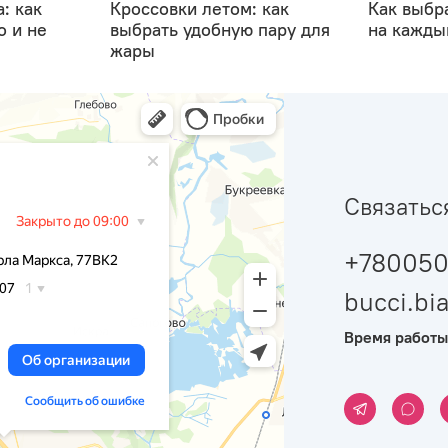
: как
Кроссовки летом: как
Как выбр
о и не
выбрать удобную пару для
на кажды
жары
Связатьс
+780050
bucci.b
Время работы