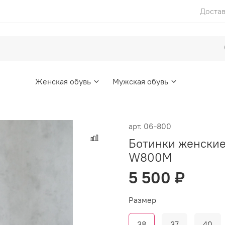
Достав
Женская обувь
Мужская обувь
арт.
06-800
Ботинки женские
W800M
5 500 ₽
Размер
38
37
40