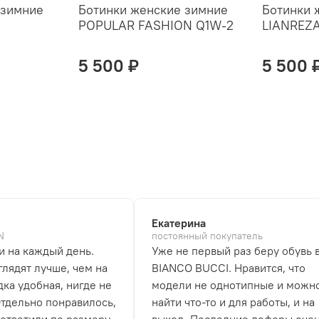
 зимние
Ботинки женские зимние
Ботинки 
POPULAR FASHION Q1W-2
LIANREZA
5 500 ₽
5 500 
Екатерина
N
постоянный покупатель
и на каждый день.
Уже не первый раз беру обувь 
лядят лучше, чем на
BIANCO BUCCI. Нравится, что
дка удобная, нигде не
модели не однотипные и можн
Отдельно понравилось,
найти что-то и для работы, и на