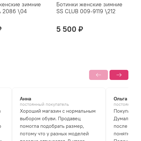
женские зимние
Ботинки женские зимние
Б
 2086 \04
SS CLUB 009-9119 \212
C
₽
5 500 ₽
Анна
Ольга
постоянный покупатель
постоянный 
в
Хороший магазин с нормальным
Покупала б
выбором обуви. Продавец
Думала, что
о
помогла подобрать размер,
после перв
потому что у разных моделей
понятно, чт