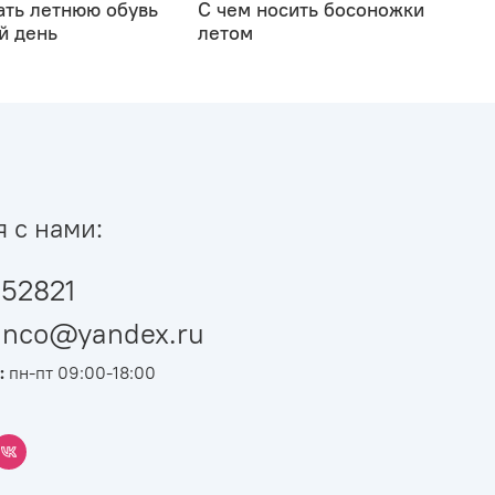
ать летнюю обувь
С чем носить босоножки
й день
летом
я с нами:
52821
ianco@yandex.ru
:
пн-пт 09:00-18:00