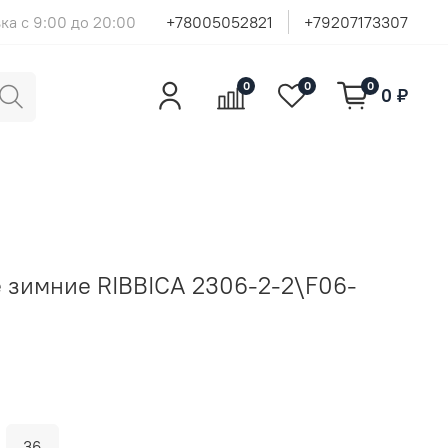
ка с 9:00 до 20:00
+78005052821
+79207173307
0
0
0
0 ₽
 зимние RIBBICA 2306-2-2\F06-
36