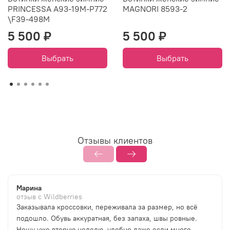
PRINCESSA A93-19M-P772
MAGNORI 8593-2
\F39-498M
5 500 ₽
5 500 ₽
Выбрать
Выбрать
Отзывы клиентов
Марина
отзыв с Wildberries
Заказывала кроссовки, переживала за размер, но всё
подошло. Обувь аккуратная, без запаха, швы ровные.
Ношу уже вторую неделю, удобно даже если много