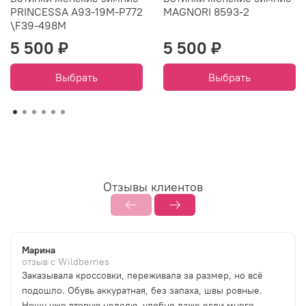
PRINCESSA A93-19M-P772
MAGNORI 8593-2
\F39-498M
5 500 ₽
5 500 ₽
Выбрать
Выбрать
Отзывы клиентов
Марина
отзыв с Wildberries
Заказывала кроссовки, переживала за размер, но всё
подошло. Обувь аккуратная, без запаха, швы ровные.
Ношу уже вторую неделю, удобно даже если много