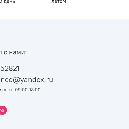
й день
летом
я с нами:
52821
ianco@yandex.ru
:
пн-пт 09:00-18:00