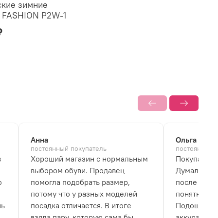
ские зимние
 FASHION P2W-1
₽
Анна
Ольга
постоянный покупатель
постоянный 
в
Хороший магазин с нормальным
Покупала б
выбором обуви. Продавец
Думала, что
о
помогла подобрать размер,
после перв
потому что у разных моделей
понятно, чт
нь
посадка отличается. В итоге
Подошва не
взяла пару, которую сама бы
аккуратно.