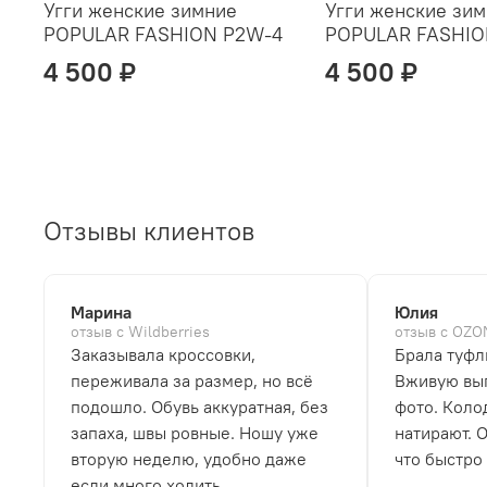
Угги женские зимние
Угги женские зи
POPULAR FASHION P2W-4
POPULAR FASHIO
4 500 ₽
4 500 ₽
Отзывы клиентов
Марина
Юлия
отзыв с Wildberries
отзыв с OZO
Заказывала кроссовки,
Брала туфл
переживала за размер, но всё
Вживую выг
подошло. Обувь аккуратная, без
фото. Коло
запаха, швы ровные. Ношу уже
натирают. 
вторую неделю, удобно даже
что быстро
если много ходить.