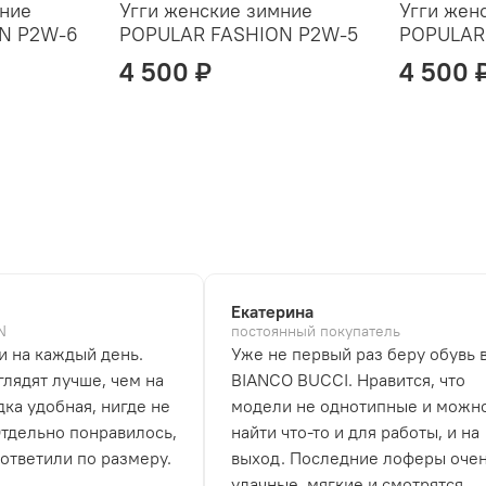
мние
Угги женские зимние
Угги жен
N P2W-6
POPULAR FASHION P2W-5
POPULAR
4 500 ₽
4 500 
Екатерина
N
постоянный покупатель
и на каждый день.
Уже не первый раз беру обувь 
лядят лучше, чем на
BIANCO BUCCI. Нравится, что
дка удобная, нигде не
модели не однотипные и можн
Отдельно понравилось,
найти что-то и для работы, и на
 ответили по размеру.
выход. Последние лоферы оче
удачные, мягкие и смотрятся