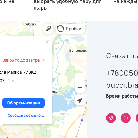
о и не
выбрать удобную пару для
на кажды
жары
Связатьс
+780050
bucci.b
Время работы