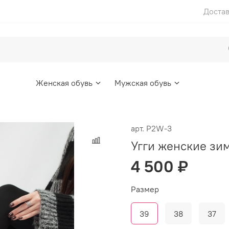
Достав
Женская обувь
Мужская обувь
арт.
P2W-3
Угги женские з
4 500 ₽
Размер
39
38
37