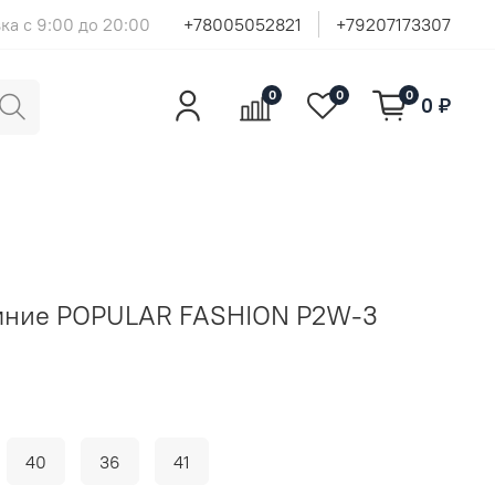
ка с 9:00 до 20:00
+78005052821
+79207173307
0
0
0
0 ₽
имние POPULAR FASHION P2W-3
40
36
41