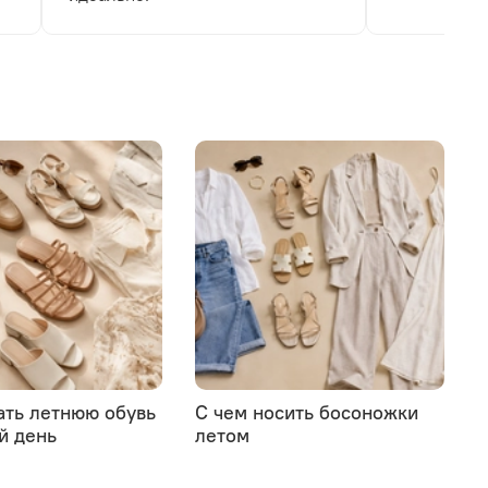
ать летнюю обувь
С чем носить босоножки
й день
летом