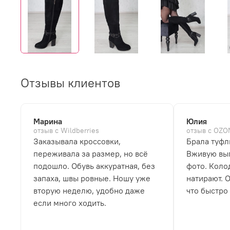
Отзывы клиентов
Марина
Юлия
отзыв с Wildberries
отзыв с OZO
Заказывала кроссовки,
Брала туфл
переживала за размер, но всё
Вживую выг
подошло. Обувь аккуратная, без
фото. Коло
запаха, швы ровные. Ношу уже
натирают. 
вторую неделю, удобно даже
что быстро
если много ходить.