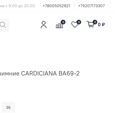
ка с 9:00 до 20:00
+78005052821
+79207173307
0
0
0
0 ₽
 зимние CARDICIANA BA69-2
36