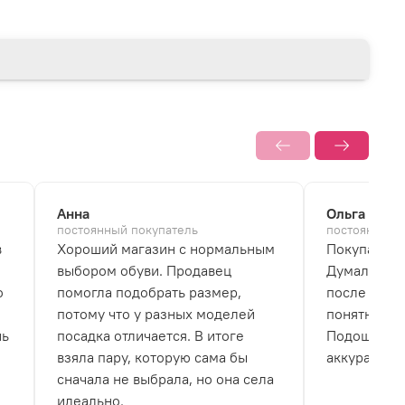
Анна
Ольга
постоянный покупатель
постоянный 
в
Хороший магазин с нормальным
Покупала б
выбором обуви. Продавец
Думала, что
о
помогла подобрать размер,
после перв
потому что у разных моделей
понятно, чт
нь
посадка отличается. В итоге
Подошва не
взяла пару, которую сама бы
аккуратно.
сначала не выбрала, но она села
идеально.