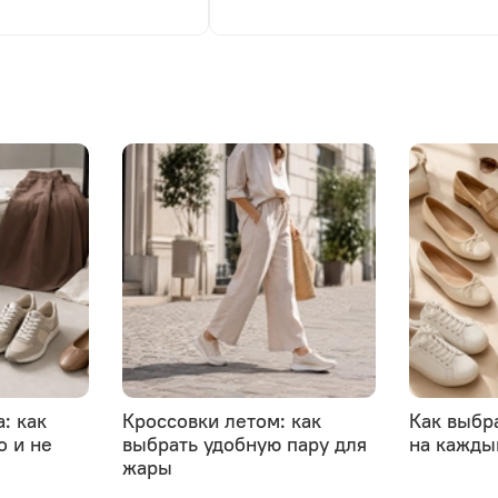
: как
Кроссовки летом: как
Как выбр
о и не
выбрать удобную пару для
на кажды
жары