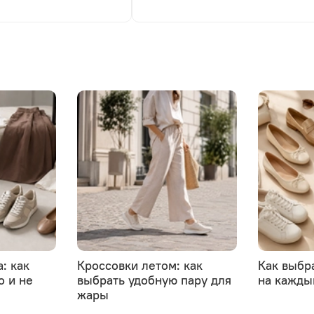
: как
Кроссовки летом: как
Как выбр
о и не
выбрать удобную пару для
на кажды
жары