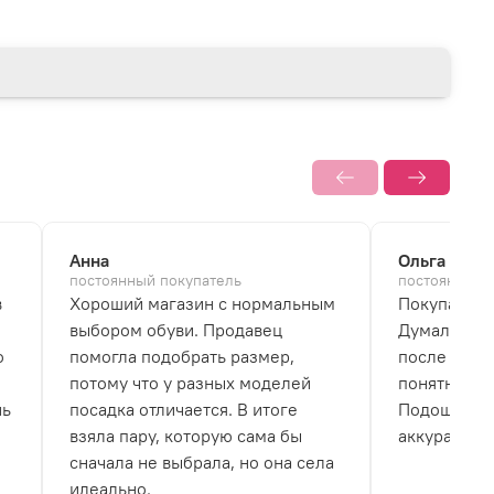
Анна
Ольга
постоянный покупатель
постоянный 
в
Хороший магазин с нормальным
Покупала б
выбором обуви. Продавец
Думала, что
о
помогла подобрать размер,
после перв
потому что у разных моделей
понятно, чт
нь
посадка отличается. В итоге
Подошва не
взяла пару, которую сама бы
аккуратно.
сначала не выбрала, но она села
идеально.