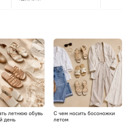
ать летнюю обувь
С чем носить босоножки
й день
летом