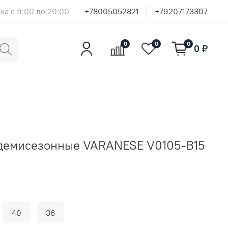
ка с 9:00 до 20:00
+78005052821
+79207173307
0
0
0
0 ₽
 демисезонные VARANESE V0105-B15
40
36