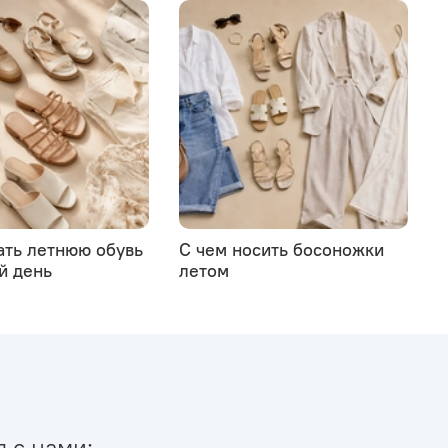
ать летнюю обувь
С чем носить босоножки
й день
летом
я с нами: