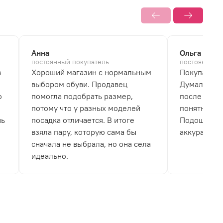
Анна
Ольга
постоянный покупатель
постоянный 
в
Хороший магазин с нормальным
Покупала б
выбором обуви. Продавец
Думала, что
о
помогла подобрать размер,
после перв
потому что у разных моделей
понятно, чт
нь
посадка отличается. В итоге
Подошва не
взяла пару, которую сама бы
аккуратно.
сначала не выбрала, но она села
идеально.