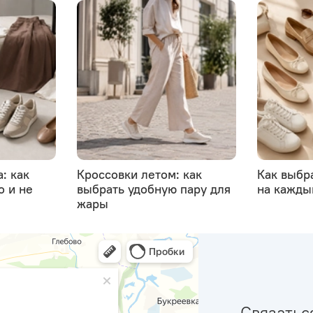
: как
Кроссовки летом: как
Как выбр
о и не
выбрать удобную пару для
на кажды
жары
Связатьс