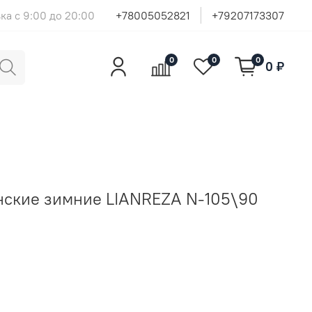
ка с 9:00 до 20:00
+78005052821
+79207173307
0
0
0
0 ₽
ские зимние LIANREZA N-105\90