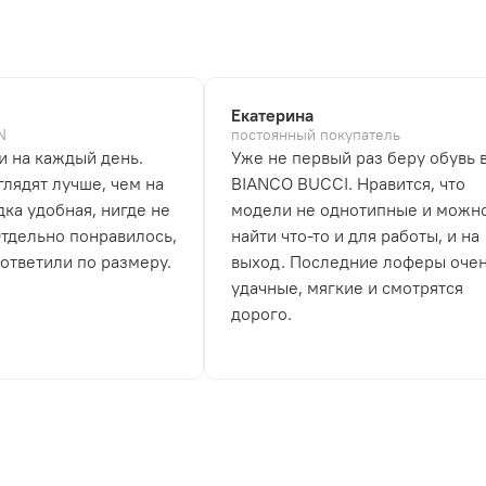
Екатерина
N
постоянный покупатель
и на каждый день.
Уже не первый раз беру обувь 
лядят лучше, чем на
BIANCO BUCCI. Нравится, что
дка удобная, нигде не
модели не однотипные и можн
Отдельно понравилось,
найти что-то и для работы, и на
 ответили по размеру.
выход. Последние лоферы оче
удачные, мягкие и смотрятся
дорого.