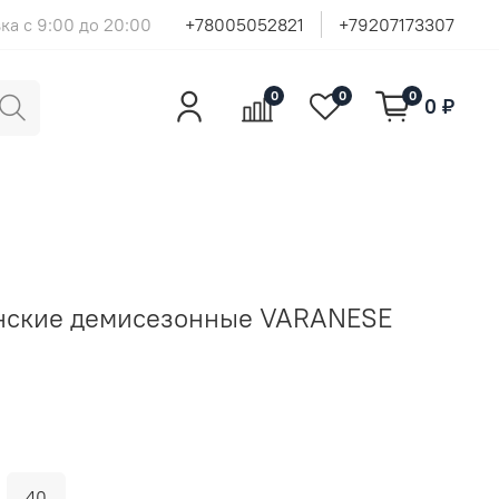
ка с 9:00 до 20:00
+78005052821
+79207173307
0
0
0
0 ₽
нские демисезонные VARANESE
40