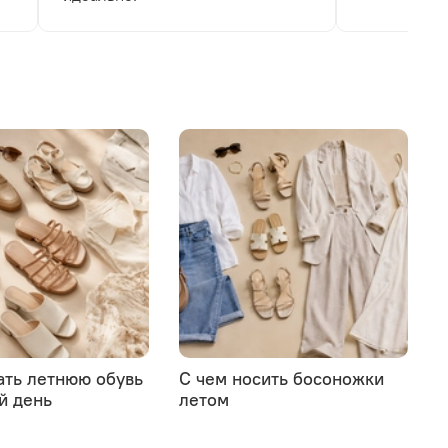
ать летнюю обувь
С чем носить босоножки
й день
летом