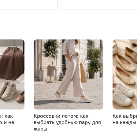
: как
Кроссовки летом: как
Как выбр
о и не
выбрать удобную пару для
на кажды
жары