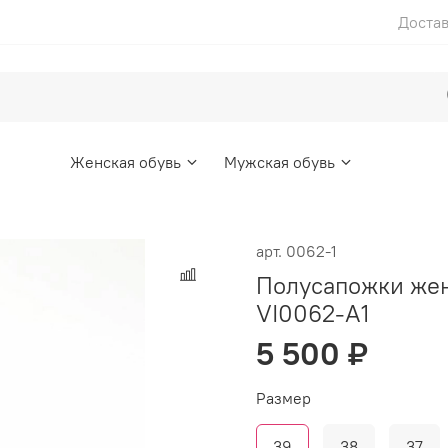
Достав
Женская обувь
Мужская обувь
арт.
0062-1
Полусапожки же
VI0062-A1
5 500 ₽
Размер
39
38
37