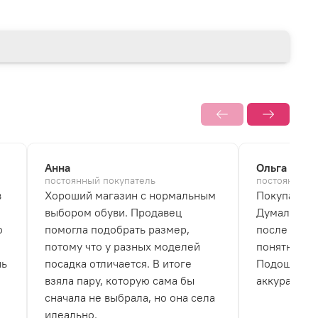
Анна
Ольга
постоянный покупатель
постоянный 
в
Хороший магазин с нормальным
Покупала б
выбором обуви. Продавец
Думала, что
о
помогла подобрать размер,
после перв
потому что у разных моделей
понятно, чт
нь
посадка отличается. В итоге
Подошва не
взяла пару, которую сама бы
аккуратно.
сначала не выбрала, но она села
идеально.