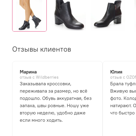
Отзывы клиентов
Марина
Юлия
отзыв с Wildberries
отзыв с OZO
Заказывала кроссовки,
Брала туфл
переживала за размер, но всё
Вживую выг
подошло. Обувь аккуратная, без
фото. Коло
запаха, швы ровные. Ношу уже
натирают. 
вторую неделю, удобно даже
что быстро
если много ходить.