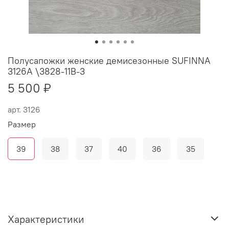
Полусапожки женские демисезонные SUFINNA
3126А \3828-11В-3
5 500 ₽
арт.
3126
Размер
39
38
37
40
36
35
Характеристики