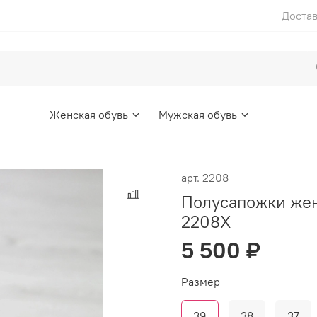
Достав
Женская обувь
Мужская обувь
арт.
2208
Полусапожки же
2208X
5 500 ₽
Размер
39
38
37