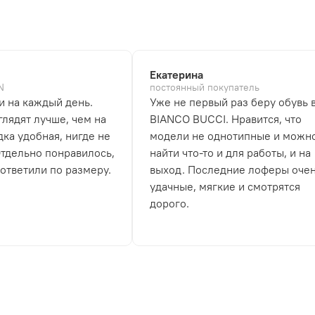
Екатерина
N
постоянный покупатель
и на каждый день.
Уже не первый раз беру обувь 
лядят лучше, чем на
BIANCO BUCCI. Нравится, что
дка удобная, нигде не
модели не однотипные и можн
Отдельно понравилось,
найти что-то и для работы, и на
 ответили по размеру.
выход. Последние лоферы оче
удачные, мягкие и смотрятся
дорого.