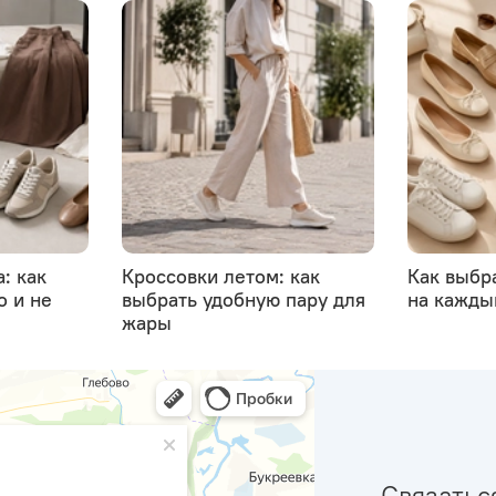
: как
Кроссовки летом: как
Как выбр
о и не
выбрать удобную пару для
на кажды
жары
Связатьс