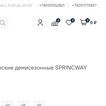
ка с 9:00 до 20:00
+78005052821
+79207173307
0
0
0
0 ₽
нские демисезонные SPRINCWAY
40
36
35