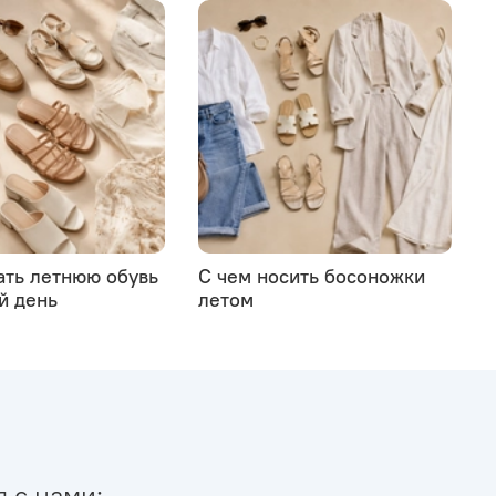
ать летнюю обувь
С чем носить босоножки
й день
летом
я с нами: