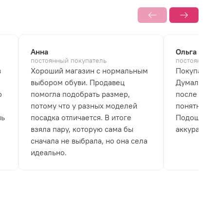
Анна
Ольга
постоянный покупатель
постоянный 
в
Хороший магазин с нормальным
Покупала б
выбором обуви. Продавец
Думала, что
о
помогла подобрать размер,
после перв
потому что у разных моделей
понятно, чт
нь
посадка отличается. В итоге
Подошва не
взяла пару, которую сама бы
аккуратно.
сначала не выбрала, но она села
идеально.