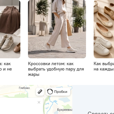
: как
Кроссовки летом: как
Как выбр
о и не
выбрать удобную пару для
на кажды
жары
Связатьс