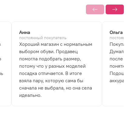
Анна
Ольга
постоянный покупатель
постоянный 
в
Хороший магазин с нормальным
Покупала б
выбором обуви. Продавец
Думала, что
о
помогла подобрать размер,
после перв
потому что у разных моделей
понятно, чт
нь
посадка отличается. В итоге
Подошва не
взяла пару, которую сама бы
аккуратно.
сначала не выбрала, но она села
идеально.