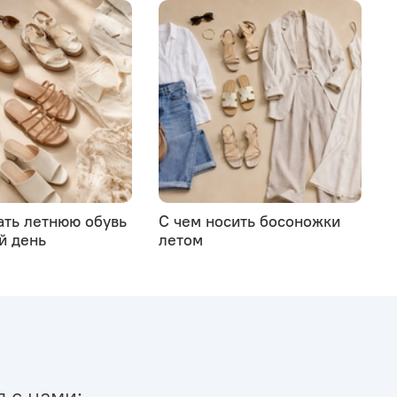
ать летнюю обувь
С чем носить босоножки
й день
летом
я с нами: