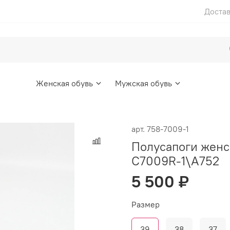
Достав
Женская обувь
Мужская обувь
арт.
758-7009-1
Полусапоги жен
C7009R-1\A752
5 500 ₽
Размер
39
38
37