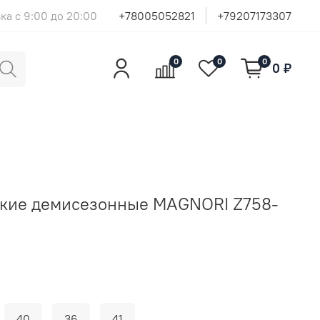
ка с 9:00 до 20:00
+78005052821
+79207173307
0
0
0
0 ₽
ские демисезонные MAGNORI Z758-
40
36
41