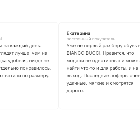
Екатерина
N
постоянный покупатель
и на каждый день.
Уже не первый раз беру обувь 
лядят лучше, чем на
BIANCO BUCCI. Нравится, что
дка удобная, нигде не
модели не однотипные и можн
Отдельно понравилось,
найти что-то и для работы, и на
 ответили по размеру.
выход. Последние лоферы оче
удачные, мягкие и смотрятся
дорого.