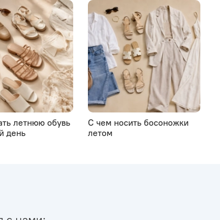
ать летнюю обувь
С чем носить босоножки
й день
летом
я с нами: