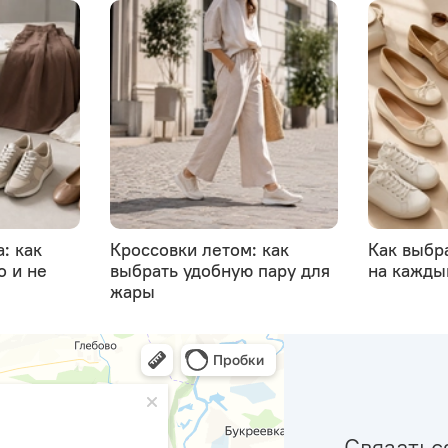
: как
Кроссовки летом: как
Как выбр
о и не
выбрать удобную пару для
на кажды
жары
Связатьс