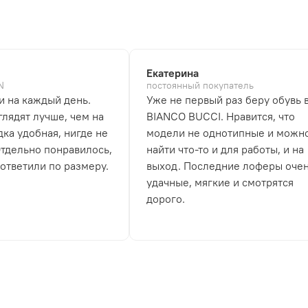
Екатерина
N
постоянный покупатель
и на каждый день.
Уже не первый раз беру обувь 
лядят лучше, чем на
BIANCO BUCCI. Нравится, что
дка удобная, нигде не
модели не однотипные и можн
Отдельно понравилось,
найти что-то и для работы, и на
 ответили по размеру.
выход. Последние лоферы оче
удачные, мягкие и смотрятся
дорого.