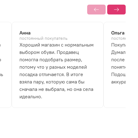
Анна
Ольга
постоянный покупатель
постоянный 
в
Хороший магазин с нормальным
Покупала б
выбором обуви. Продавец
Думала, что
о
помогла подобрать размер,
после перв
потому что у разных моделей
понятно, чт
нь
посадка отличается. В итоге
Подошва не
взяла пару, которую сама бы
аккуратно.
сначала не выбрала, но она села
идеально.