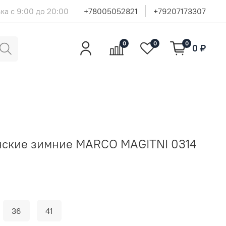
ка с 9:00 до 20:00
+78005052821
+79207173307
0
0
0
0 ₽
нские зимние MARCO MAGITNI 0314
36
41