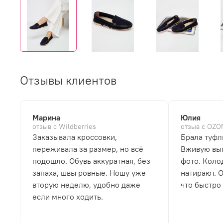
Отзывы клиентов
Марина
Юлия
отзыв с Wildberries
отзыв с OZO
Заказывала кроссовки,
Брала туфл
переживала за размер, но всё
Вживую выг
подошло. Обувь аккуратная, без
фото. Коло
запаха, швы ровные. Ношу уже
натирают. 
вторую неделю, удобно даже
что быстро
если много ходить.