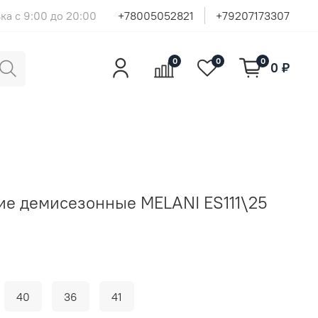
ка с 9:00 до 20:00
+78005052821
+79207173307
0
0
0
0 ₽
е демисезонные MELANI ES111\25
40
36
41