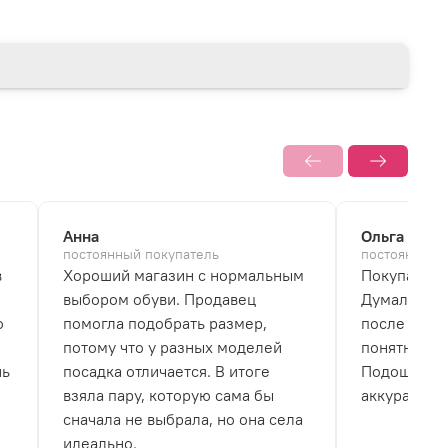
Анна
Ольга
постоянный покупатель
постоянный 
в
Хороший магазин с нормальным
Покупала б
выбором обуви. Продавец
Думала, что
о
помогла подобрать размер,
после перв
потому что у разных моделей
понятно, чт
нь
посадка отличается. В итоге
Подошва не
взяла пару, которую сама бы
аккуратно.
сначала не выбрала, но она села
идеально.