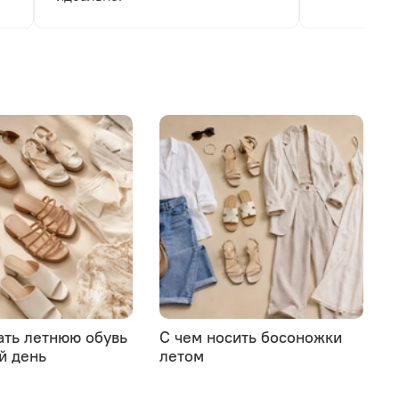
ать летнюю обувь
С чем носить босоножки
й день
летом