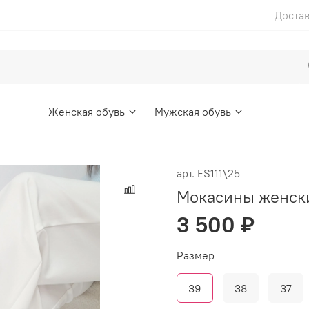
Достав
Женская обувь
Мужская обувь
арт.
ES111\25
Мокасины женски
3 500 ₽
Размер
39
38
37