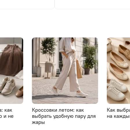
: как
Кроссовки летом: как
Как выбр
о и не
выбрать удобную пару для
на кажды
жары