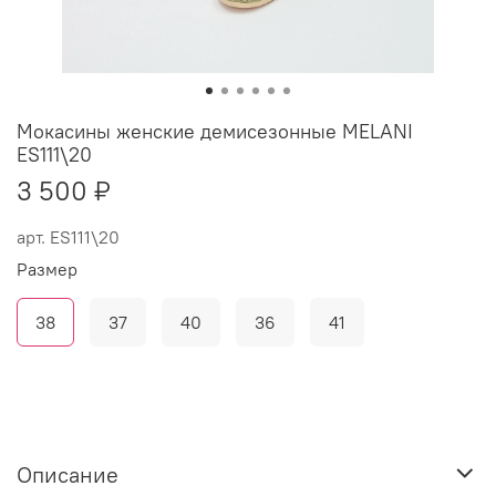
Мокасины женские демисезонные MELANI
ES111\20
3 500 ₽
арт.
ES111\20
Размер
38
37
40
36
41
Описание