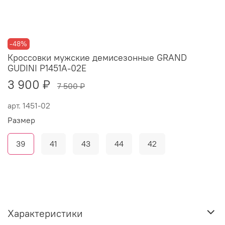
-48%
Кроссовки мужские демисезонные GRAND
GUDINI P1451A-02E
3 900 ₽
7 500 ₽
арт.
1451-02
Размер
39
41
43
44
42
Характеристики