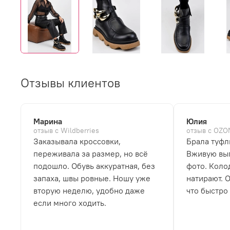
Отзывы клиентов
Марина
Юлия
отзыв с Wildberries
отзыв с OZO
Заказывала кроссовки,
Брала туфл
переживала за размер, но всё
Вживую выг
подошло. Обувь аккуратная, без
фото. Коло
запаха, швы ровные. Ношу уже
натирают. 
вторую неделю, удобно даже
что быстро
если много ходить.