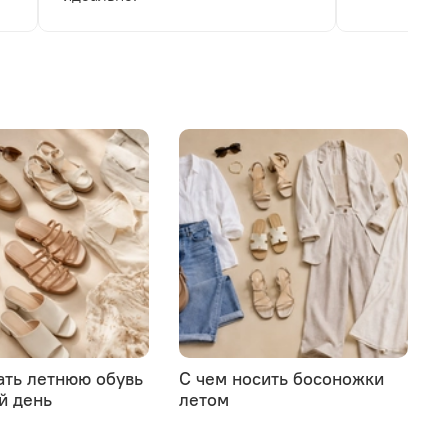
ать летнюю обувь
С чем носить босоножки
й день
летом