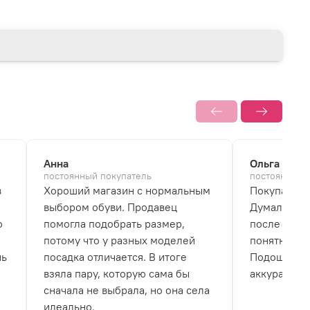
Анна
Ольга
постоянный покупатель
постоянный 
в
Хороший магазин с нормальным
Покупала б
выбором обуви. Продавец
Думала, что
о
помогла подобрать размер,
после перв
потому что у разных моделей
понятно, чт
нь
посадка отличается. В итоге
Подошва не
взяла пару, которую сама бы
аккуратно.
сначала не выбрала, но она села
идеально.