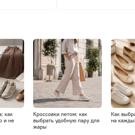
: как
Кроссовки летом: как
Как выбр
о и не
выбрать удобную пару для
на кажды
жары