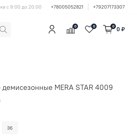
ка с 9:00 до 20:00
+78005052821
+79207173307
0
0
0
0 ₽
е демисезонные MERA STAR 4009
₽
36