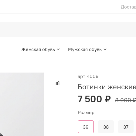
Достав
Женская обувь
Мужская обувь
арт.
4009
Ботинки женски
7 500 ₽
8 900 
Размер
39
38
37