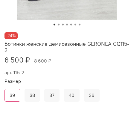
-24%
Ботинки женские демисезонные GERONEA CQ115-
2
6 500 ₽
8 600 ₽
арт.
115-2
Размер
39
38
37
40
36