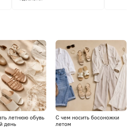
ать летнюю обувь
С чем носить босоножки
й день
летом