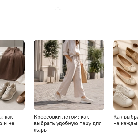
: как
Кроссовки летом: как
Как выбр
о и не
выбрать удобную пару для
на кажды
жары