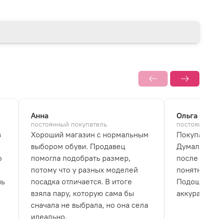
Анна
Ольга
постоянный покупатель
постоянный 
в
Хороший магазин с нормальным
Покупала б
выбором обуви. Продавец
Думала, что
о
помогла подобрать размер,
после перв
потому что у разных моделей
понятно, чт
нь
посадка отличается. В итоге
Подошва не
взяла пару, которую сама бы
аккуратно.
сначала не выбрала, но она села
идеально.