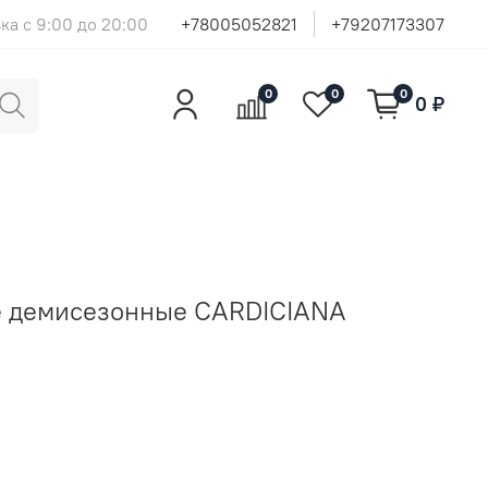
ка с 9:00 до 20:00
+78005052821
+79207173307
0
0
0
0 ₽
е демисезонные CARDICIANA