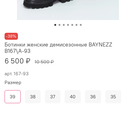
-38%
Ботинки женские демисезонные BAYNEZZ
B167\A-93
6 500 ₽
10 500 ₽
арт.
167-93
Размер
39
38
37
40
36
35